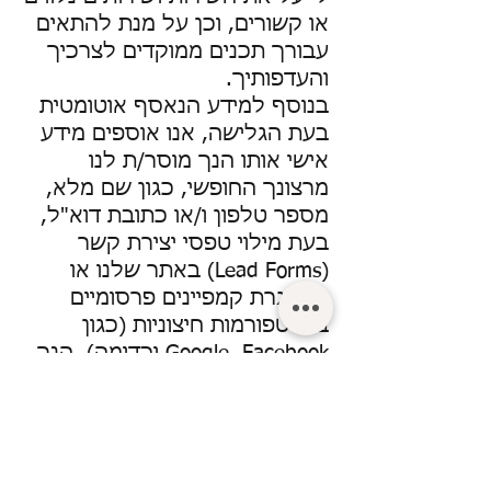
או קשורים, וכן על מנת להתאים
עבורך תכנים ממוקדים לצרכיך
והעדפותיך.
בנוסף למידע הנאסף אוטומטית
בעת הגלישה, אנו אוספים מידע
אישי אותו הנך מוסר/ת לנו
מרצונך החופשי, כגון שם מלא,
מספר טלפון ו/או כתובת דוא"ל,
בעת מילוי טפסי יצירת קשר
(Lead Forms) באתר שלנו או
במסגרת קמפיינים פרסומיים
בפלטפורמות חיצוניות (כגון
Google, Facebook וכדומה). הנך
מאשר לנו כי המידע הנקודתי
שיימסר על ידך בטפסים אלו
יישמר במאגרי המידע של החברה
וישמש אך ורק למטרה לשמה
נמסר: כדי לאפשר לנציגינו לחזור