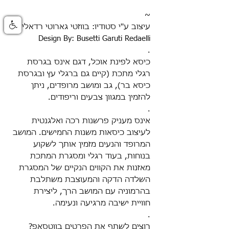
~
עיצוב ע''י סטודיו: בווזטי גארוטי רדאלי
Design By: Busetti Garuti Redaelli
.
כיסא לפינת אוכל, דגם אינס בגרסת
רגלי מתכת (קיים גם ברגלי עץ ובגרסת
כיסא בר), גב ומושב מרופדים, ניתן
להזמין במגוון צבעים וריפודים
.
.
אינס מעניק פרשנות רכה ואלגנטית
לעיצוב כיסאות משנות החמישים
.
המושב
המרופד והנעים מזמין אותך לשקוע
בנוחות, בעוד רגלי ומסגרת המתכת
מאזנות את הקווים הנקיים של המסגרת
השלדה הדקה והמעוצבת משתלבת
בהרמוניה עם המושב הרך, ליצירת
חוויית ישיבה מרגיעה ונעימה.
.
רוצים לשתף את הפרטים בווטסאפ?