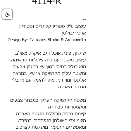
4114-R
~
עיצוב ע''י: סטודיו קליגריס וסטודיו:
ארכיריבולטו
Design By: Calligaris Studio & Archirivolto
.
שולחן, פינת אוכל דגם
איקרו,
משלב
עיצוב מוקפד עם פונקציונליות מרשימה.
הוא כולל בסיס בגוון עץ במגוון צבעים
ומשטח עליון מקרמיקה או עץ, במראה
אלגנטי ומודרני. ניתן להזמין עם או בלי
מנגנוני הארכה.
.
משטח הקרמיקה העליון במבחר צבעים
וטקסטורות לבחירה
.
קיימת גרסה הכוללת מנגנוני הארכה
משני צדי השולחן הנפתחים בנפרד,
ומאפשרים התאמה מושלמת לצרכים