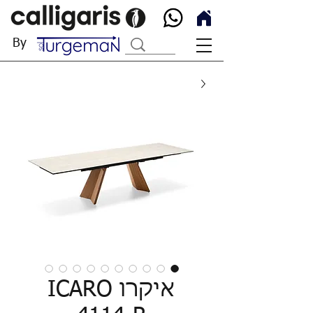
By
איקרו ICARO