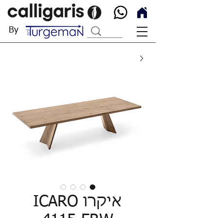
By
איקרו ICARO