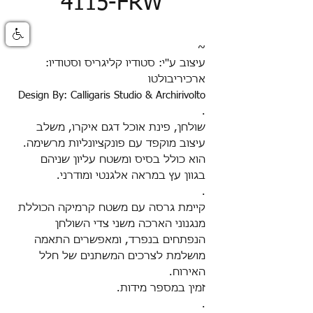
4115-FRW
~
עיצוב ע''י: סטודיו קליגריס וסטודיו:
ארכיריבולטו
Design By: Calligaris Studio & Archirivolto
.
שולחן, פינת אוכל דגם
איקרו,
משלב
עיצוב מוקפד עם פונקציונליות מרשימה.
הוא כולל בסיס ומשטח עליון שניהם
בגוון עץ במראה אלגנטי ומודרני.
.
קיימת גרסה עם משטח קרמיקה הכוללת
מנגנוני הארכה משני צדי השולחן
הנפתחים בנפרד, ומאפשרים התאמה
מושלמת לצרכים המשתנים של חלל
האירוח.
זמין במספר מידות.
.