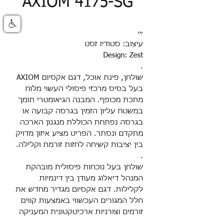
AXIOM 4175-SG
~
עיצוב: סטודיו זסט
Design: Zest
.
שולחן, פינת אוכל, דגם אקסיום AXIOM
בעל בסיס מרכזי פיסולי העשוי מלוח
מתכת מכופף. המבנה הגיאומטרי תומך
במשטח עליון הזמין בגרסה קבועה או
בגרסה נפתחת הכוללת מנגנון הארכה
מתקדם ונסתר. הפריט מציע איזון מדויק
בין יציבות קשיחה לחזות זורמת וקלילה.
.
שולחן בעל נוכחות פיסולית מובהקת
המנהל דיאלוג מעודן בין דינמיות
לקלילות. דגם אקסיום מגדיר מחדש את
חלל המגורים העכשווי באמצעות קווים
זורמים וצורניות ארכיטקטונית המעניקה