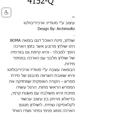
4152-Q
~
עיצוב ע''י סטודיו: ארכיריבולטו
Design By: Archirivolto
.
‏שולחן, פינת האוכל דגם בומאה
BOMA
הינו שולחן מרובע אשר בזמן הארכה
הופך למבלני - והיא קיימת גם בוורסיה
של שולחן מלבני עם הארכה במספר
מידות.
הבומאה
עוצבה ע״י סטודיו ארכיריבולוטו
ו
היא שואבת השראה מהבום של סירת
מפרש – הקורה האופקית שמחזיקה את
המפרש הראשי מתוח. הרגל עשויה
מתכת והיא משולבת עם משטח קרמי,
בדיאלוג מרתק בין עיצוב עכשווי
לקלאסיקה נצחית. לשולחן מנגנון
הארכה מסוג פנימי נסתר מצדו האחד