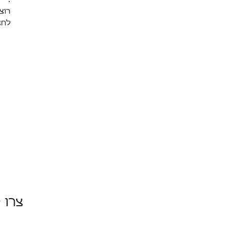
רוצ
לחצ
צרו 