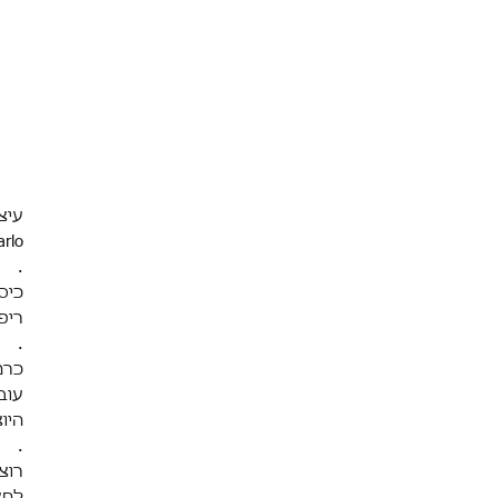
עיצו
arlo
.
כיס
ריפ
.
כרמ
עוב
היו
.
רוצ
לחצ