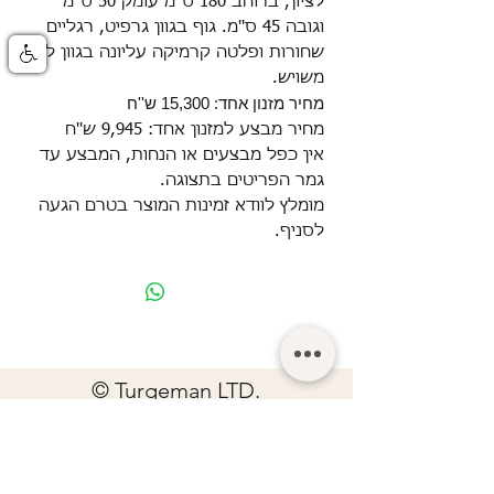
לציון, ברוחב 180 ס''מ עומק 50 ס''מ
וגובה 45 ס''מ. גוף בגוון גרפיט, רגליים
שחורות ופלטה קרמיקה עליונה בגוון לבן
משויש.
מחיר מזנון אחד: 15,300 ש''ח
מחיר מבצע למזנון אחד: 9,945 ש''ח
אין כפל מבצעים או הנחות, המבצע עד
גמר הפריטים בתצוגה.
מומלץ לוודא זמינות המוצר בטרם הגעה
לסניף.
© Turgeman LTD.