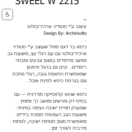
SWEEL W 2215
~
עיצוב ע''י סטודיו: ארכיריבולטו
Design By: Archirivolto
.
כיסא בר דגם סוויל שעוצב ע''י סטודיו
ארכיריבולטו
עם עם רגלי עץ, משענת גב
ומושב מרופדים במגוון צבעים ומבחר
ריפודים.
קיים גם ברגל פיסטון
שמאפשרת התאמת גובה, רגלי מתכת
וגם בגרסת כיסא לפינת אוכל.
.
כיסא שהוא קלאסיקה מודרנית — עם
בסיס דק ומרשים ומושב רך ומזמין
שמעניק חוויית ישיבה נעימה במיוחד
.
משענת הגב העוטפת תומכת בידיים
ומאפשרת מגוון תנוחות ישיבה, לנוחות
מירבית לאורך זמן
.