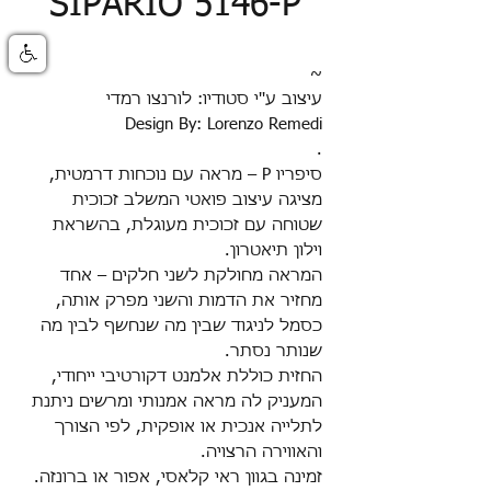
SIPARIO 5146-P
~
עיצוב ע''י סטודיו: לורנצו רמדי
Design By: Lorenzo Remedi
.
סיפריו P – מראה עם נוכחות דרמטית,
מציגה עיצוב פואטי המשלב זכוכית
שטוחה עם זכוכית מעוגלת, בהשראת
וילון תיאטרון.
המראה מחולקת לשני חלקים – אחד
מחזיר את הדמות והשני מפרק אותה,
כסמל לניגוד שבין מה שנחשף לבין מה
שנותר נסתר.
החזית כוללת אלמנט דקורטיבי ייחודי,
המעניק לה מראה אמנותי ומרשים ניתנת
לתלייה אנכית או אופקית, לפי הצורך
והאווירה הרצויה.
זמינה בגוון ראי קלאסי, אפור או ברונזה.