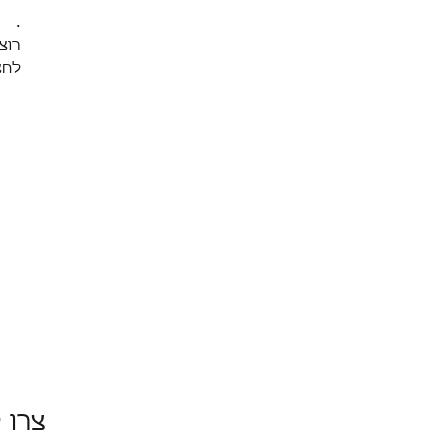
.
רוצ
לחצ
צרו 