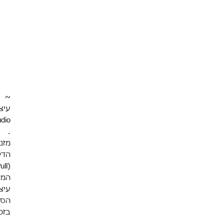
~
עיצו
udio
.
מזנ
הדל
(Push-Pull).
המז
עיצ
הסי
בזכ