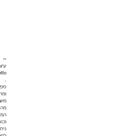
~
עיצו
otto
.
ספה
ומת
משע
מהו
המע
וכו
נית
לחל