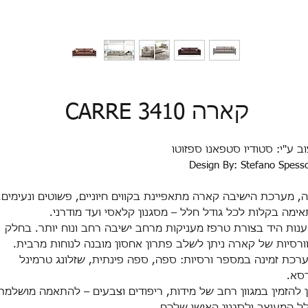
קארה CARRE 3410
ב ע''י: סטודיו סטפאנו ספזוטו
Design By: Stefano Spess
, מערכת הישיבה קארה מתאפיינת בקווים חיוניים, פשוטים ונעימים,
אימה בקלות לכל גודל חלל – מסגנון קלאסי ועד מודרני.
נות היד בצורת טרפז מעניקות מרחב ישיבה רחב ונוח יותר. בחלק
ורסיות של קארה ניתן לשלב פתרון אחסון מובנה לנוחות מרבית.
רכת זמינה במספר ורסיות: ספה, ספה פינתית, שזלונג טרמינל
רסא.
ן להזמין במגוון רחב של מידות, ריפודים וצבעים – להתאמה מושלמת
ל המעוצב ולסגנון האישי שלכם.