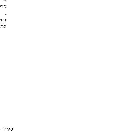
כרי
.
רוצ
לחצ
צרו 