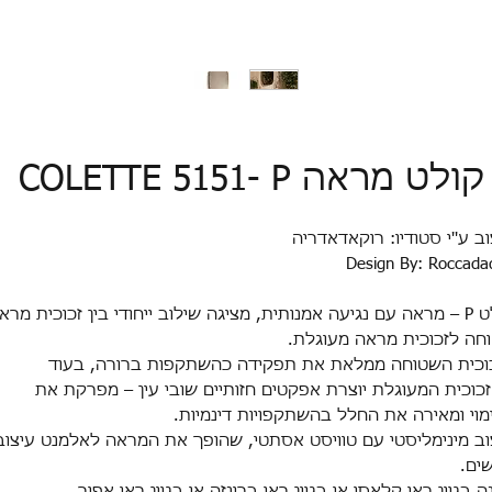
קולט מראה COLETTE 5151- P
וב ע''י סטודיו: רוקאדאדריה
Design By: Roccadad
קולט P – מראה עם נגיעה אמנותית, מציגה שילוב ייחודי בין זכוכית מרא
חה לזכוכית מראה מעוגלת.
וכית השטוחה ממלאת את תפקידה כהשתקפות ברורה, בעוד
כוכית המעוגלת יוצרת אפקטים חזותיים שובי עין – מפרקת את
מוי ומאירה את החלל בהשתקפויות דינמיות.
וב מינימליסטי עם טוויסט אסתטי, שהופך את המראה לאלמנט עיצוב
ים.
ה בגוון ראי קלאסי או בגוון ראי ברונזה או בגוון ראי אפור
.