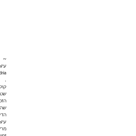
~
עיצ
ria
.
שטו
הזכ
שהז
הדי
עיצ
מרש
זמינ