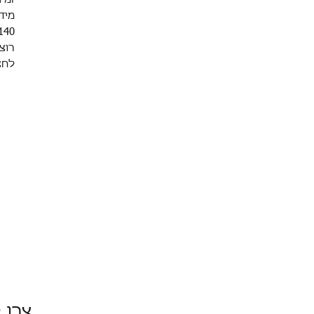
0X140
רוצ
לחצ
צרו 