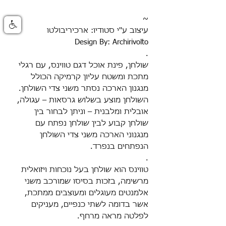
~
עיצוב ע''י סטודיו: ארכיריבולטו
Design By: Archirivolto
.
שולחן, פינת אוכל דגם טווינס,
עם רגלי
מתכת ומשטח עליון קרמיקה הכולל
מנגנון הארכה נסתר משני צדי השולחן.
השולחן מוצע בשלוש גרסאות – עגולה,
אובלית ומלבנית – וניתן לבחור בין
שולחן קבוע לבין שולחן נפתח עם
מנגנוני הארכה משני צדי השולחן
הנפתחים בנפרד.
.
טווינס הוא שולחן בעל נוכחות ויזואלית
מרשימה, בזכות בסיסו שמורכב משני
אלמנטים מעוגלים ומעוצבים ממתכת,
אשר בדומה לשתי כנפיים, מעניקים
לפלטה מראה מרחף
.